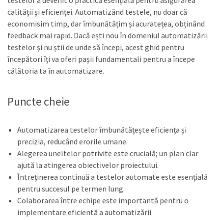
testelor a devenit o practică esențială pentru asigurarea
calității și eficienței. Automatizând testele, nu doar că
economisim timp, dar îmbunătățim și acuratețea, obținând
feedback mai rapid. Dacă ești nou în domeniul automatizării
testelor și nu știi de unde să începi, acest ghid pentru
începători îți va oferi pașii fundamentali pentru a începe
călătoria ta în automatizare.
Puncte cheie
Automatizarea testelor îmbunătățește eficiența și
precizia, reducând erorile umane.
Alegerea uneltelor potrivite este crucială; un plan clar
ajută la atingerea obiectivelor proiectului.
Întreținerea continuă a testelor automate este esențială
pentru succesul pe termen lung.
Colaborarea între echipe este importantă pentru o
implementare eficientă a automatizării.