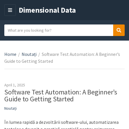
Dimensional Data
M
E
N
S
Sear
C
U
e
a
a
t
r
e
Home
/
Noutați
/
Software Test Automation: A Beginner’s
c
g
Guide to Getting Started
h
o
t
r
e
y
x
April 1, 2025
n
t
Software Test Automation: A Beginner’s
a
Guide to Getting Started
m
Noutați
e
În lumea rapidă a dezvoltării software-ului, automatizarea