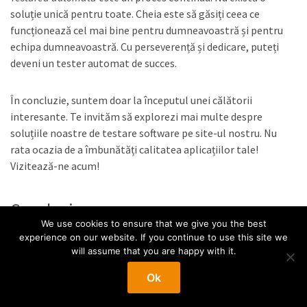
soluție unică pentru toate. Cheia este să găsiți ceea ce
funcționează cel mai bine pentru dumneavoastră și pentru
echipa dumneavoastră. Cu perseverență și dedicare, puteți
deveni un tester automat de succes.
În concluzie, suntem doar la începutul unei călătorii
interesante. Te invităm să explorezi mai multe despre
soluțiile noastre de testare software pe site-ul nostru. Nu
rata ocazia de a îmbunătăți calitatea aplicațiilor tale!
Vizitează-ne acum!
Concluzie
We use cookies to ensure that we give you the best
experience on our website. If you continue to use this site we
Automatizarea testelor este o practică care poate
will assume that you are happy with it.
îmbunătăți semnificativ calitatea și eficiența procesului de
Ok
dezvoltare software. Dacă ai parcurs acest ghid pentru
începători, acum ești pregătit să începi călătoria ta în