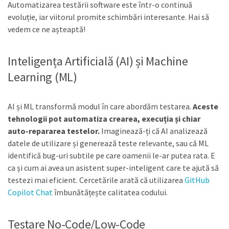
Automatizarea testării software este într-o continuă
evoluție, iar viitorul promite schimbări interesante. Hai să
vedem ce ne așteaptă!
Inteligența Artificială (AI) și Machine
Learning (ML)
AI și ML transformă modul în care abordăm testarea.
Aceste
tehnologii pot automatiza crearea, execuția și chiar
auto-repararea testelor.
Imaginează-ți că AI analizează
datele de utilizare și generează teste relevante, sau că ML
identifică bug-uri subtile pe care oamenii le-ar putea rata. E
ca și cum ai avea un asistent super-inteligent care te ajută să
testezi mai eficient. Cercetările arată că utilizarea
GitHub
Copilot Chat
îmbunătățește calitatea codului.
Testare No-Code/Low-Code