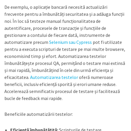
De exemplu, o aplicație bancară necesită actualizări
frecvente pentru a îmbunătăți securitatea și a adăuga funcții
noi. În loc să testeze manual funcționalitatea de
autentificare, procesele de tranzacție și funcțiile de
gestionare a contului de fiecare dată, instrumente de
automatizare precum
Selenium sau Cypress
pot fi utilizate
pentru a executa scripturi de testare pe mai multe browsere,
economisind timp și efort. Automatizarea testelor
îmbunătățește procesul QA, permițând o testare mai extinsă
și mai rapidă, îmbunătățind în cele din urmă eficiența și
eficacitatea.
Automatizarea testelor
oferă numeroase
beneficii, inclusiv eficiență sporită și erori umane reduse.
Accelerează semnificativ procesul de testare și facilitează
bucle de feedback mai rapide.
Beneficiile automatizării testelor:
Eficiență îmbunătățită:
Scripturile de testare