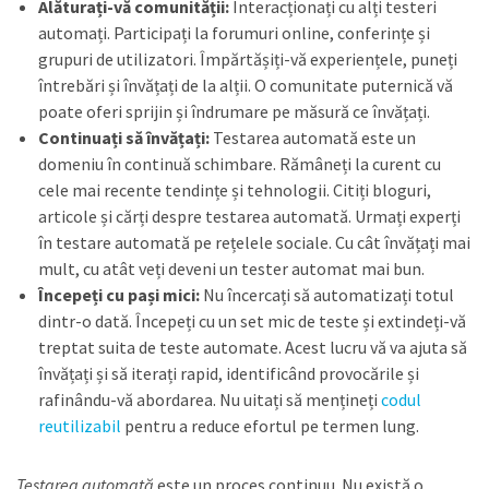
Alăturați-vă comunității:
Interacționați cu alți testeri
automați. Participați la forumuri online, conferințe și
grupuri de utilizatori. Împărtășiți-vă experiențele, puneți
întrebări și învățați de la alții. O comunitate puternică vă
poate oferi sprijin și îndrumare pe măsură ce învățați.
Continuați să învățați:
Testarea automată este un
domeniu în continuă schimbare. Rămâneți la curent cu
cele mai recente tendințe și tehnologii. Citiți bloguri,
articole și cărți despre testarea automată. Urmați experți
în testare automată pe rețelele sociale. Cu cât învățați mai
mult, cu atât veți deveni un tester automat mai bun.
Începeți cu pași mici:
Nu încercați să automatizați totul
dintr-o dată. Începeți cu un set mic de teste și extindeți-vă
treptat suita de teste automate. Acest lucru vă va ajuta să
învățați și să iterați rapid, identificând provocările și
rafinându-vă abordarea. Nu uitați să mențineți
codul
reutilizabil
pentru a reduce efortul pe termen lung.
Testarea automată
este un proces continuu. Nu există o