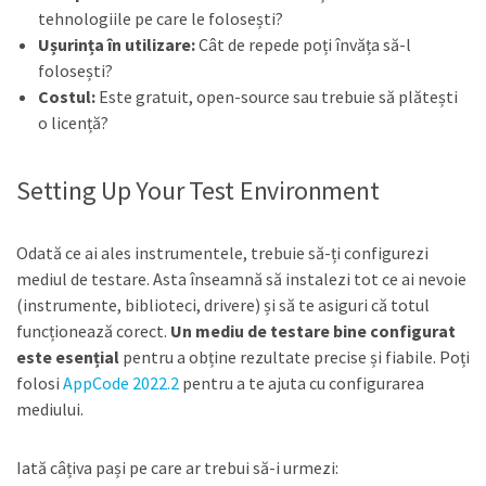
tehnologiile pe care le folosești?
Ușurința în utilizare:
Cât de repede poți învăța să-l
folosești?
Costul:
Este gratuit, open-source sau trebuie să plătești
o licență?
Setting Up Your Test Environment
Odată ce ai ales instrumentele, trebuie să-ți configurezi
mediul de testare. Asta înseamnă să instalezi tot ce ai nevoie
(instrumente, biblioteci, drivere) și să te asiguri că totul
funcționează corect.
Un mediu de testare bine configurat
este esențial
pentru a obține rezultate precise și fiabile. Poți
folosi
AppCode 2022.2
pentru a te ajuta cu configurarea
mediului.
Iată câțiva pași pe care ar trebui să-i urmezi: