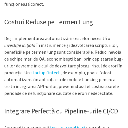
funcționează corect.
Costuri Reduse pe Termen Lung
Deși implementarea automatizării testelor necesită o
investiție inițială
în instrumente și dezvoltarea scripturilor,
beneficiile pe termen lung sunt considerabile. Reduci nevoia
de echipe mari de QA, economisești bani prin depistarea bug-
urilor devreme în ciclul de dezvoltare și scazi riscul de erori în
producție. Un
startup fintech
, de exemplu, poate folosi
automatizarea în aplicația sa de mobile banking pentru a
testa integrarea API-urilor, prevenind astfel costisitoarele
perioade de nefuncționare cauzate de erori nedetectate.
Integrare Perfectă cu Pipeline-urile CI/CD
Automatizarea asigură
testarea continuă
prin rularea