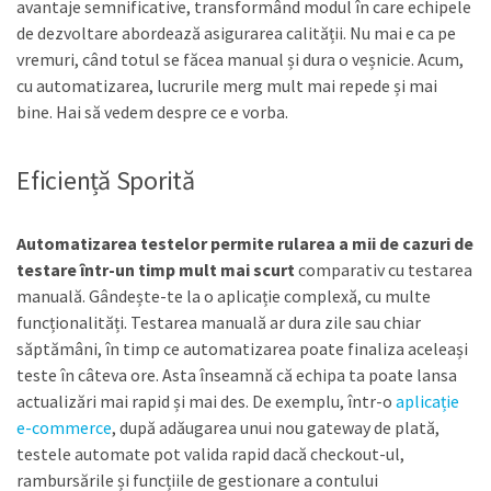
avantaje semnificative, transformând modul în care echipele
de dezvoltare abordează asigurarea calității. Nu mai e ca pe
vremuri, când totul se făcea manual și dura o veșnicie. Acum,
cu automatizarea, lucrurile merg mult mai repede și mai
bine. Hai să vedem despre ce e vorba.
Eficiență Sporită
Automatizarea testelor permite rularea a mii de cazuri de
testare într-un timp mult mai scurt
comparativ cu testarea
manuală. Gândește-te la o aplicație complexă, cu multe
funcționalități. Testarea manuală ar dura zile sau chiar
săptămâni, în timp ce automatizarea poate finaliza aceleași
teste în câteva ore. Asta înseamnă că echipa ta poate lansa
actualizări mai rapid și mai des. De exemplu, într-o
aplicație
e-commerce
, după adăugarea unui nou gateway de plată,
testele automate pot valida rapid dacă checkout-ul,
rambursările și funcțiile de gestionare a contului