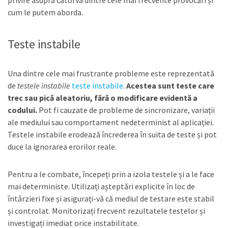
privire asupra câtorva dintre cele mai frecvente provocări și
cum le putem aborda.
Teste instabile
Una dintre cele mai frustrante probleme este reprezentată
de
testele instabile
teste instabile
.
Acestea sunt teste care
trec sau pică aleatoriu, fără o modificare evidentă a
codului.
Pot fi cauzate de probleme de sincronizare, variații
ale mediului sau comportament nedeterminist al aplicației.
Testele instabile erodează încrederea în suita de teste și pot
duce la ignorarea erorilor reale.
Pentru a le combate, începeți prin a izola testele și a le face
mai deterministe. Utilizați așteptări explicite în loc de
întârzieri fixe și asigurați-vă că mediul de testare este stabil
și controlat. Monitorizați frecvent rezultatele testelor și
investigați imediat orice instabilitate.