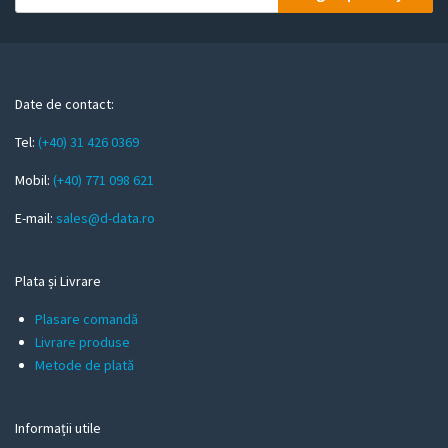
o
u
r
e
m
Date de contact:
a
Tel:
(+40) 31 426 0369
i
l
Mobil:
(+40) 771 098 621
E-mail:
sales@d-data.ro
Plata și Livrare
Plasare comandă
Livrare produse
Metode de plată
Informații utile