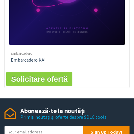
Embarcadero
Embarcadero KAI
Solicitare ofertă
Abonează-te la noutăți
Primiți noutăți și oferte despre SDLC tools
Y
Sign Up Today!