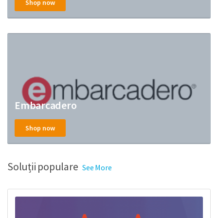
Shop now
Embarcadero
Shop now
Soluții populare
See More