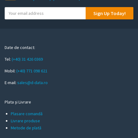
Y
Sign Up Today!
o
u
r
e
m
Date de contact:
a
Tel:
(+40) 31 426 0369
i
l
Mobil:
(+40) 771 098 621
E-mail:
sales@d-data.ro
Plata și Livrare
Plasare comandă
Livrare produse
Metode de plată