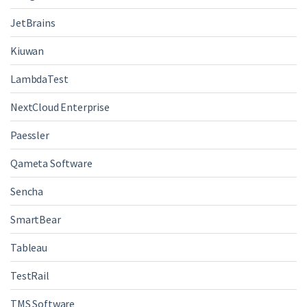
JetBrains
Kiuwan
LambdaTest
NextCloud Enterprise
Paessler
Qameta Software
Sencha
SmartBear
Tableau
TestRail
TMS Software