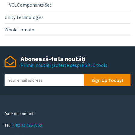
VCL Components Set
Unity Technologies
Whole tomato
Abonează-te la noutăți
Primiți noutăți și oferte despre SDLC tools
Y
Sign Up Today!
o
u
r
e
m
Date de contact:
a
Tel:
(+40) 31 426 0369
i