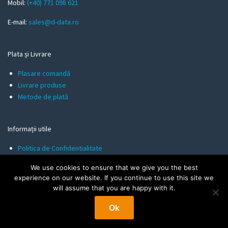
l
Mobil:
(+40) 771 098 621
E-mail:
sales@d-data.ro
Plata și Livrare
Plasare comandă
Livrare produse
Metode de plată
Informații utile
Politica de Confidentialitate
Termeni și Condiții
We use cookies to ensure that we give you the best
Politica de Cookies
experience on our website. If you continue to use this site we
will assume that you are happy with it.
Ok