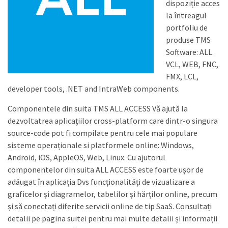
dispoziție acces
la întreagul
portfoliu de
produse TMS
Software: ALL
VCL, WEB, FNC,
FMX, LCL,
developer tools, .NET and IntraWeb components.
Componentele din suita TMS ALL ACCESS Vă ajută la
dezvoltatrea aplicațiilor cross-platform care dintr-o singura
source-code pot fi compilate pentru cele mai populare
sisteme operaționale si platformele online: Windows,
Android, iOS, AppleOS, Web, Linux. Cu ajutorul
componentelor din suita ALL ACCESS este foarte ușor de
adăugat în aplicația Dvs funcționalități de vizualizare a
graficelor și diagramelor, tabelilor și hărților online, precum
și să conectați diferite servicii online de tip SaaS. Consultați
detalii pe pagina suitei pentru mai multe detalii și informații