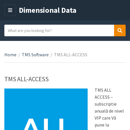
Dimensional Data
M
E
N
S
Sear
C
U
e
a
a
t
r
e
Home
/
TMS Software
/
TMS ALL-ACCESS
c
g
h
o
t
r
e
TMS ALL-ACCESS
y
x
n
TMS ALL
t
a
ACCESS –
m
subscriptie
e
anuală de nivel
VIP care Vă
pune la