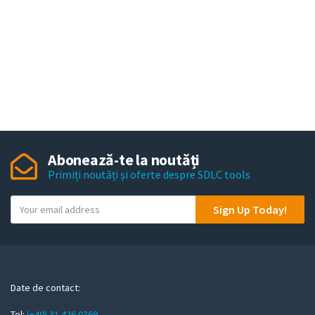
Abonează-te la noutăți
Primiți noutăți și oferte despre SDLC tools
Y
Sign Up Today!
o
u
r
e
m
Date de contact:
a
Tel:
(+40) 31 426 0369