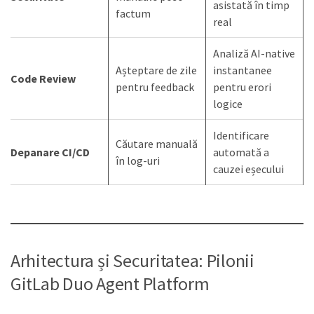
asistată în timp
factum
real
Analiză AI-native
Așteptare de zile
instantanee
Code Review
pentru feedback
pentru erori
logice
Identificare
Căutare manuală
Depanare CI/CD
automată a
în log-uri
cauzei eșecului
Arhitectura și Securitatea: Pilonii
GitLab Duo Agent Platform