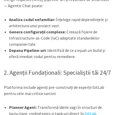
— Agentic Chat poate:
Analiza codul nefamiliar:
Înțelege rapid dependințele și
arhitectura unui proiect vast.
Genera configurații complexe:
Creează fișiere de
Infrastructure-as-Code (IaC) adaptate standardelor
companiei tale.
Depana Pipeline-uri:
Identifică de ce a eșuat un build și
oferă imediat codul pentru remediere.
2. Agenții Fundaționali: Specialiștii tăi 24/7
Platforma include agenți pre-construiți de experții GitLab
pentru cele mai critice sarcini:
Planner Agent:
Transformă ideile vagi în structuri de
lucru clare, creând epics și task-uri direct în
GitLab
.