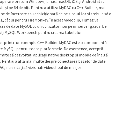
 operare precum Windows, Linux, macOS, iOS și Android atât
ât și pe 64 de biți. Pentru a utiliza MyDAC cu C++ Builder, mai
une de încercare sau achiziționată de pe site-ul lor și trebuie să o
L, cât și pentru FireMonkey. În acest videoclip, Yilmaz va
ză de date MySQL cu un utilizator nou pe un server gazdă. De
lați MySQL Workbench pentru crearea tabelelor.
licat printr-un exemplu C++ Builder. MyDAC este o componentă
ate MySQL pentru toate platformele. De asemenea, acceptă
ite să dezvoltați aplicații native desktop și mobile de înaltă
. Pentru a afla mai multe despre conectarea bazelor de date
nu ezitați să vizionați videoclipul de mai jos.