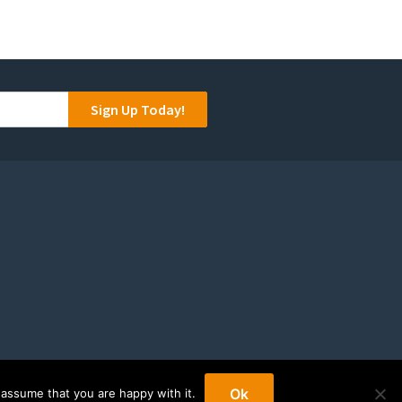
Sign Up Today!
Ok
 assume that you are happy with it.