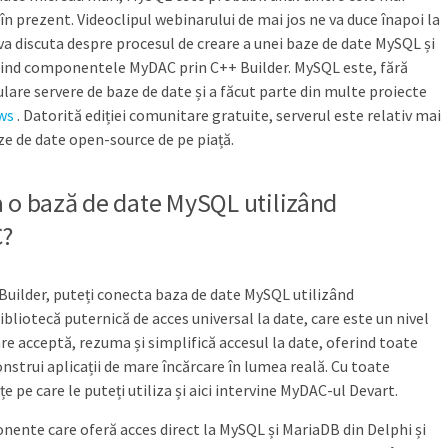
n prezent. Videoclipul webinarului de mai jos ne va duce înapoi la
a discuta despre procesul de creare a unei baze de date MySQL și
osind componentele MyDAC prin C++ Builder. MySQL este, fără
ulare servere de baze de date și a făcut parte din multe proiecte
ows
. Datorită ediției comunitare gratuite, serverul este relativ mai
ze de date open-source de pe piață.
a o bază de date MySQL utilizând
C?
 Builder, puteți conecta baza de date MySQL utilizând
bibliotecă puternică de acces universal la date, care este un nivel
care acceptă, rezuma și simplifică accesul la date, oferind toate
onstrui aplicații de mare încărcare în lumea reală. Cu toate
 pe care le puteți utiliza și aici intervine MyDAC-ul Devart.
ente care oferă acces direct la MySQL și MariaDB din Delphi și