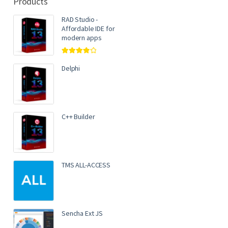
Products
RAD Studio -
Affordable IDE for
modern apps
Rated
4.00
out of 5
Delphi
C++ Builder
TMS ALL-ACCESS
Sencha Ext JS