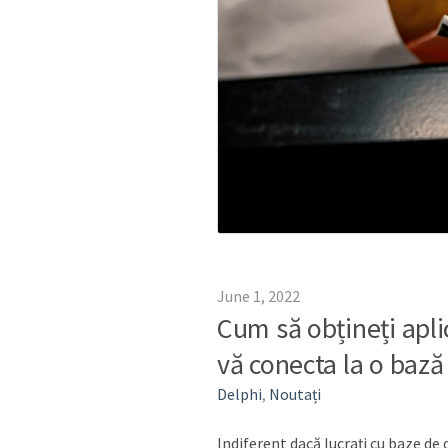
June 1, 2022
Cum să obțineți apli
vă conecta la o baz
Delphi
,
Noutați
Indiferent dacă lucrați cu baze de