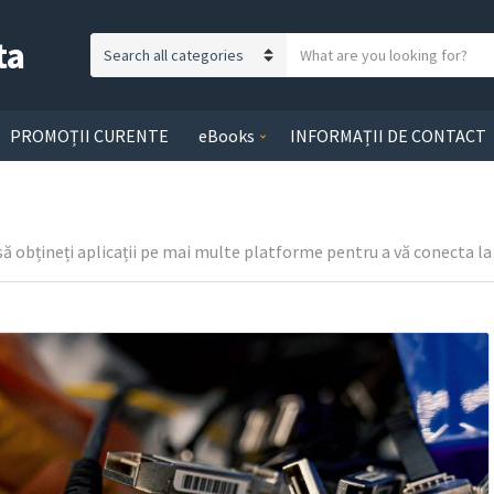
ta
S
C
e
a
a
t
r
PROMOȚII CURENTE
eBooks
INFORMAȚII DE CONTACT
e
c
g
h
o
t
r
e
ă obțineți aplicații pe mai multe platforme pentru a vă conecta l
y
x
n
t
a
m
e