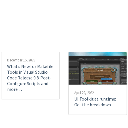
December 15, 2023
What’s New for Makefile
Tools in Visual Studio
Code Release 0.8: Post-
Configure Scripts and
more…
April 22, 2022
UI Toolkit at runtime:
Get the breakdown