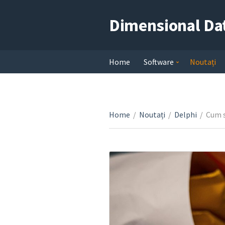
Dimensional Da
Home
Software
Noutați
Home
/
Noutați
/
Delphi
/
Cum s