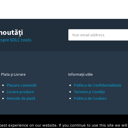
noutăți
Y
o
despre SDLC tools
u
r
e
m
a
Plata și Livrare
Informații utile
i
Plasare comandă
Politica de Confidentialitate
l
Livrare produse
Termeni și Condiții
Metode de plată
Politica de Cookies
st experience on our website. If you continue to use this site we will