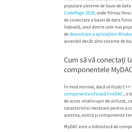
populare sisteme de baze de date î
CodeRage 2018,
unde Yilmaz Yoru v
de conectare a bazei de date fol
îndoială, unul dintre cele mai pop
de
dezvoltare a aplicațiilor Wind
accesibil decât alte sisteme de ba
Cum să vă conectați l
componentele MyDA
În mod normal, dacă utilizați C++
componenta oficială FireDAC
, o 
de acces relativ ușor de utilizat, 
caracteristici necesare pentru a c
acestea, există și componente terțe
MyDAC este o bibliotecă de compon