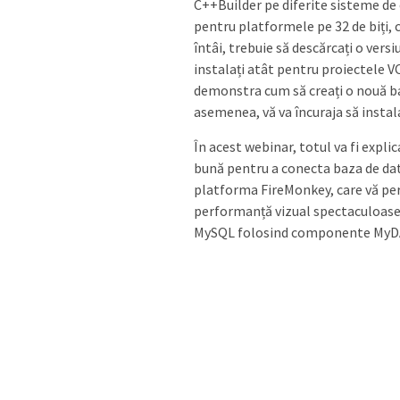
C++Builder pe diferite sisteme de
pentru platformele pe 32 de biți, c
întâi, trebuie să descărcați o versi
instalați atât pentru proiectele VC
demonstra cum să creați o nouă ba
asemenea, vă va încuraja să insta
În acest webinar, totul va fi exp
bună pentru a conecta baza de d
platforma FireMonkey, care vă perm
performanță vizual spectaculoase
MySQL folosind componente MyDAC, 