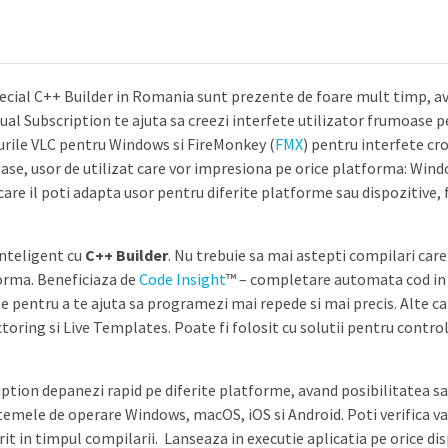
special C++ Builder in Romania sunt prezente de foare mult timp, 
ual Subscription te ajuta sa creezi interfete utilizator frumoase p
rile VLC pentru Windows si FireMonkey (
FMX
) pentru interfete cr
ase, usor de utilizat care vor impresiona pe orice platforma: Wind
care il poti adapta usor pentru diferite platforme sau dispozitive,
inteligent cu
C++ Builder
. Nu trebuie sa mai astepti compilari care
orma. Beneficiaza de
Code Insight
™ – completare automata cod in f
site pentru a te ajuta sa programezi mai repede si mai precis. Alte 
ctoring si Live Templates. Poate fi folosit cu solutii pentru controlu
ption depanezi rapid pe diferite platforme, avand posibilitatea sa 
stemele de operare Windows, macOS, iOS si Android. Poti verifica va
t in timpul compilarii. Lanseaza in executie aplicatia pe orice dis