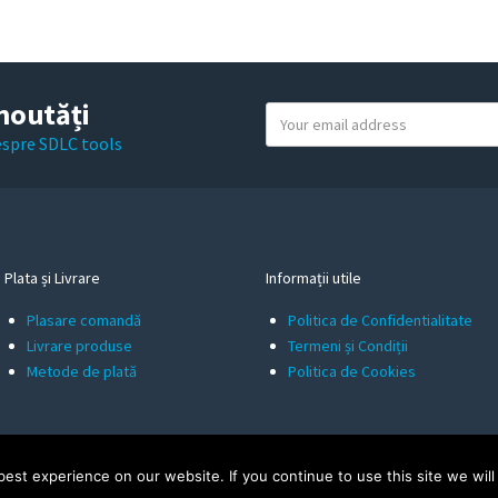
noutăți
Y
o
despre SDLC tools
u
r
e
m
a
Plata și Livrare
Informații utile
i
Plasare comandă
Politica de Confidentialitate
l
Livrare produse
Termeni și Condiții
Metode de plată
Politica de Cookies
st experience on our website. If you continue to use this site we will