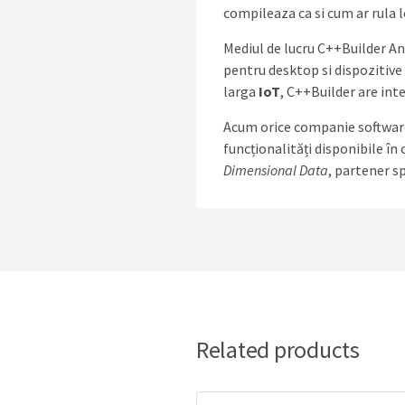
compileaza ca si cum ar rula l
Mediul de lucru C++Builder An
pentru desktop si dispozitive 
larga
IoT
, C++Builder are in
Acum orice companie software 
funcționalități disponibile în
Dimensional Data
, partener sp
Related products