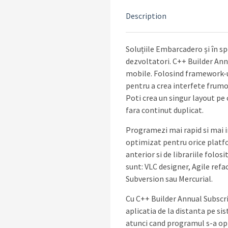
Description
Soluțiile Embarcadero și în 
dezvoltatori. C++ Builder Ann
mobile. Folosind framework-u
pentru a crea interfete frumo
Poti crea un singur layout pe 
fara continut duplicat.
Programezi mai rapid si mai 
optimizat pentru orice platf
anterior si de librariile folo
sunt: VLC designer, Agile refa
Subversion sau Mercurial.
Cu C++ Builder Annual Subscri
aplicatia de la distanta pe si
atunci cand programul s-a opri