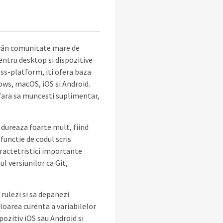
avân comunitate mare de
entru desktop si dispozitive
oss-platform, iti ofera baza
ows, macOS, iOS si Android.
 fara sa muncesti suplimentar,
 dureaza foarte mult, fiind
unctie de codul scris
caractetristici importante
l versiunilor ca Git,
rulezi si sa depanezi
loarea curenta a variabilelor
pozitiv iOS sau Android si