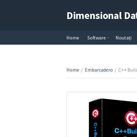
Dimensional Da
Home
Software
Noutați
Home
/
Embarcadero
/
C++ Buil