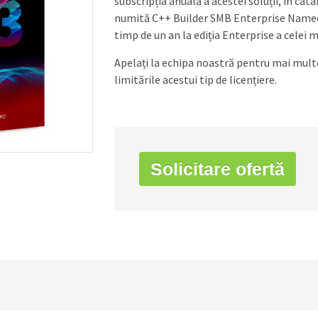
subscripția anuală a acestei soluții, în cat
numită C++ Builder SMB Enterprise Named
timp de un an la ediția Enterprise a celei m
Apelați la echipa noastră pentru mai multe 
limitările acestui tip de licențiere.
Solicitare ofertă