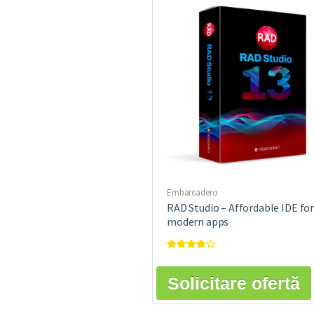
Embarcadero
RAD Studio – Affordable IDE fo
modern apps
Rated
4.00
out of 5
Solicitare ofertă