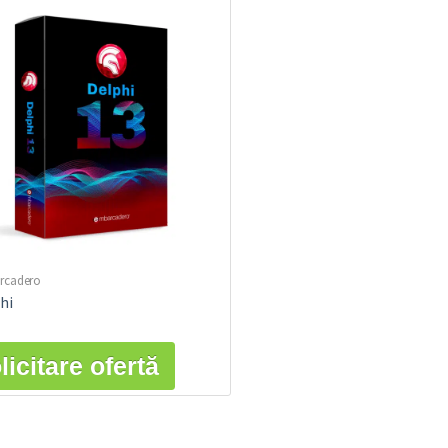
rcadero
hi
licitare ofertă