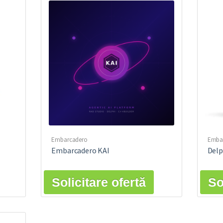
Embarcadero
Emba
Embarcadero KAI
Delp
Solicitare ofertă
So