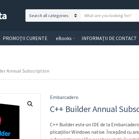
ta
S
C
e
a
a
t
r
PROMOȚII CURENTE
eBooks
INFORMAȚII DE CONTACT
e
c
g
h
o
t
r
e
der Annual Subscription
y
x
n
t
a
m
Embarcadero
e
C++ Builder Annual Subsc
C++ Builder este un IDE de la Embarcadero
plicațiilor Windows native. Începând cu an