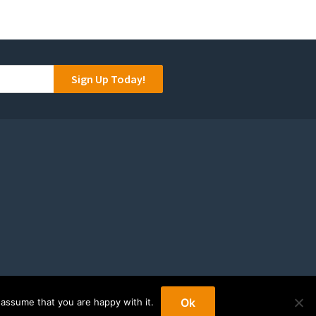
Sign Up Today!
Ok
 assume that you are happy with it.