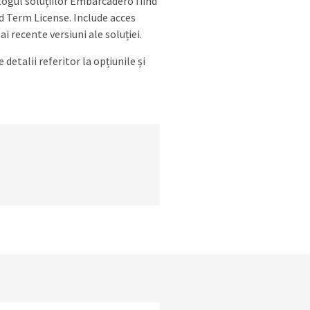
alogul soluțiilor Embarcadero fiind
 Term License. Include acces
ai recente versiuni ale soluției.
detalii referitor la opțiunile și