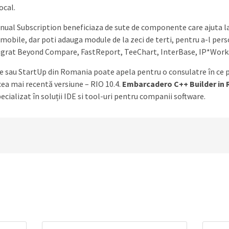
ocal.
nual Subscription beneficiaza de sute de componente care ajuta la
mobile, dar poti adauga module de la zeci de terti, pentru a-l pers
tegrat Beyond Compare, FastReport, TeeChart, InterBase, IP*Work
sau StartUp din Romania poate apela pentru o consulatre în ce pr
 cea mai recentă versiune – RIO 10.4.
Embarcadero C++ Builder in
ecializat în soluții IDE si tool-uri pentru companii software.