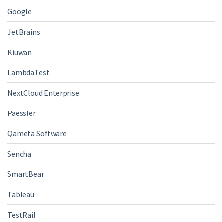
Google
JetBrains
Kiuwan
LambdaTest
NextCloud Enterprise
Paessler
Qameta Software
Sencha
SmartBear
Tableau
TestRail