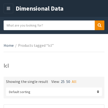
Dimensional Data
M
E
N
S
Sear
C
U
e
a
a
t
r
e
Home
/
Products tagged “lcl”
c
g
h
o
t
r
e
lcl
y
x
n
t
a
Showing the single result
View:
25
50
All
m
e