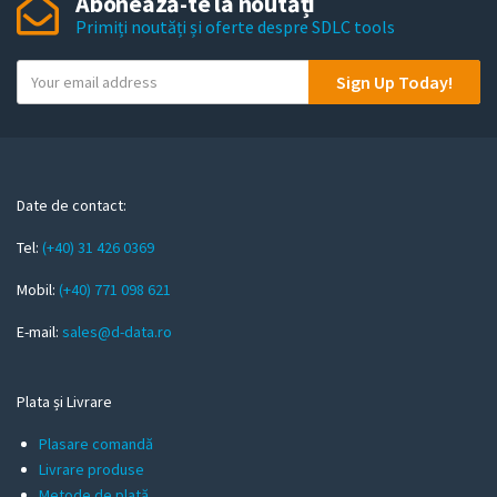
Abonează-te la noutăți
Primiți noutăți și oferte despre SDLC tools
Y
Sign Up Today!
o
u
r
e
m
Date de contact:
a
Tel:
(+40) 31 426 0369
i
l
Mobil:
(+40) 771 098 621
E-mail:
sales@d-data.ro
Plata și Livrare
Plasare comandă
Livrare produse
Metode de plată