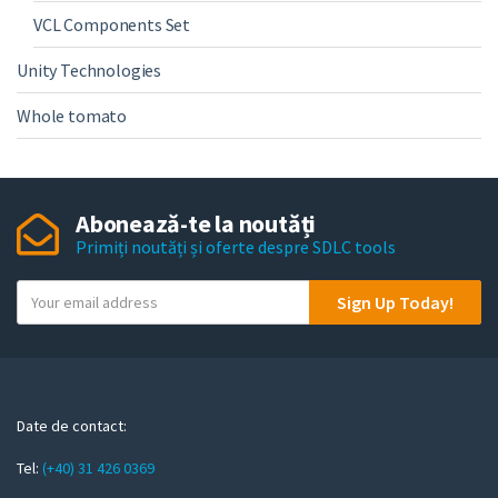
VCL Components Set
Unity Technologies
Whole tomato
Abonează-te la noutăți
Primiți noutăți și oferte despre SDLC tools
Y
Sign Up Today!
o
u
r
e
m
Date de contact:
a
Tel:
(+40) 31 426 0369
i