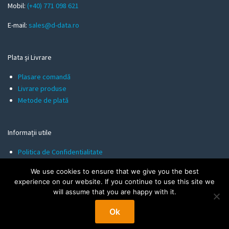
l
Mobil:
(+40) 771 098 621
E-mail:
sales@d-data.ro
Plata și Livrare
Plasare comandă
Livrare produse
Metode de plată
Informații utile
Politica de Confidentialitate
Termeni și Condiții
We use cookies to ensure that we give you the best
Politica de Cookies
experience on our website. If you continue to use this site we
will assume that you are happy with it.
Ok