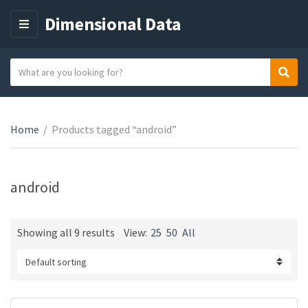
Dimensional Data
M
E
N
S
Sear
C
U
e
a
a
t
r
e
Home
/
Products tagged “android”
c
g
h
o
t
r
e
android
y
x
n
t
a
Showing all 9 results
View:
25
50
All
m
e